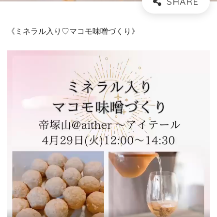
《ミネラル入り♡マコモ味噌づくり》