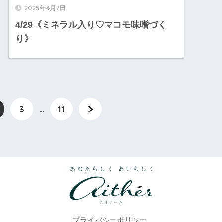
2025年4月7日
4/29《ミネラル入り♡マコモ味噌づく
り》
3
…
11
プライバシーポリシー